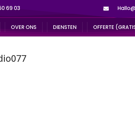
50 69 03
Hallo@

OVER ONS
DIENSTEN
OFFERTE (GRATI
udio077